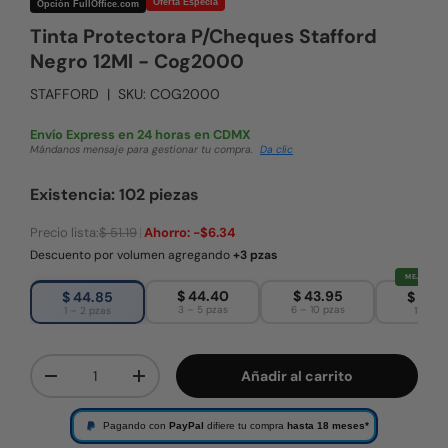
Oferta Especia
Opción FullOffice.com
Tinta Protectora P/Cheques Stafford
Negro 12Ml - Cog2000
STAFFORD
|
SKU:
COG2000
Envío Express en 24 horas en CDMX
Mándanos mensaje para gestionar tu compra.
Da clic
Existencia: 102 piezas
Precio lista:
$ 51.19
|
Ahorro:
-$6.34
Descuento por volumen agregando
+3 pzas
MEJOR PRE
$ 44.40
$ 43.95
$ 44.85
$ 43.
3 – 5 pzas
6 – 10 pzas
1 – 2 pzas
11+ pza
Cant.
Añadir al carrito
Disminuir cantidad
Aumentar la cantidad
Pagando con
PayPal
difiere tu compra
hasta 18 meses*