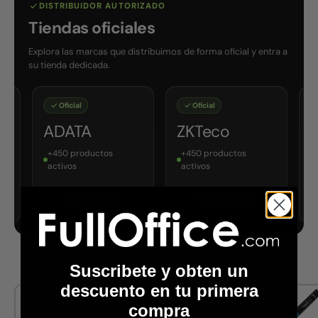
DISTRIBUIDOR AUTORIZADO
Tiendas oficiales
Explora las marcas que distribuimos de forma oficial y entra a
su tienda dedicada.
Oficial
Oficial
Oficial
ADATA
ZKTeco
Estrella
+450 productos
+450 productos
+150 product
activos
activos
Ver tienda
Ver tienda
Ver tien
Suscribete y obten un
descuento en tu primera
Ubiquiti
HP
compra