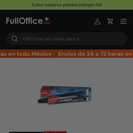
Todos nuestros precios incluyen IVA
Ir al contenido
Iniciar sesión
Carrito
Buscar
Buscar
ras en todo México
Envíos de 24 a 72 horas en
Ir directamente a la información del producto