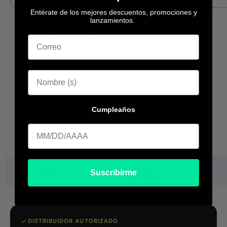
Entérate de los mejores descuentos, promociones y
lanzamientos.
Cumpleaños
Cumpleaa
Grandstream Networks GWN7670 punto de acceso in...
Existencia:
342
Precio base
Desc. por volumen
$ 1,917.29
$ 1,859.77
Suscribirme
1 pieza
+11 piezas
Aplica
Descuento por volumen +3
DISTRIBUIDOR AUTORIZADO