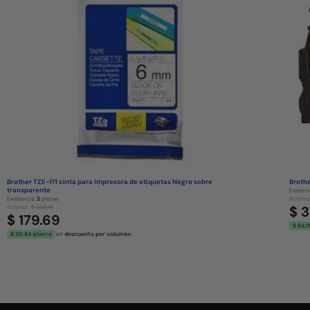
Brother TZE-111 cinta para impresora de etiquetas Negro sobre
Broth
transparente
Existen
Existencia:
2
piezas
Anterio
$ 
Anterior:
$ 205.13
$ 179.69
$ 64.1
$ 30.84 ahorro
en
descuento por volumen