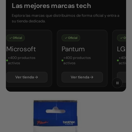
Las mejores marcas tech
Explora las marcas que distribuimos de forma oficial y entra a
su tienda dedicada.
Oficial
Oficial
Oficial
Microsoft
Pantum
LG
+400 productos
+400 productos
+400 pro
activos
activos
activos
Ver tienda
Ver tienda
Ver 