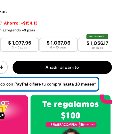
ezas
97
|
Ahorro:
-$154.13
en agregando
+3 pzas
MEJOR PRECIO
$ 1,077.95
$ 1,067.06
$ 1,056.17
3 – 5 pzas
6 – 10 pzas
11+ pzas
Añadir al carrito
dad
Aumentar la cantidad
do con
PayPal
difiere tu compra
hasta 18 meses*