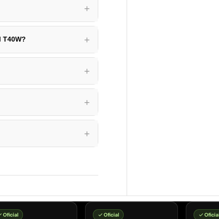
+
+
el T40W?
+
+
+
Oficial
Oficial
Oficia