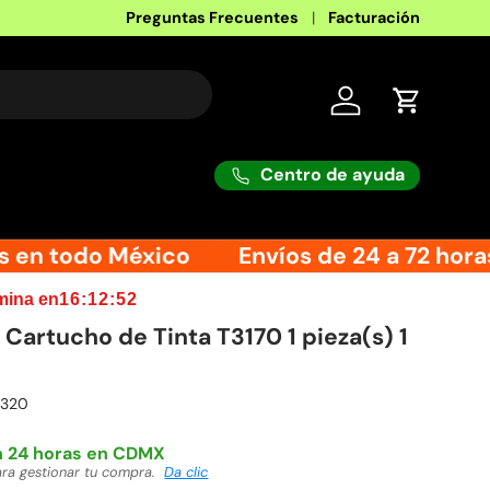
Preguntas Frecuentes
Facturación
Iniciar sesión
Carrito
Centro de ayuda
 en todo México
Envíos de 24 a 72 horas
mina en
16:12:51
artucho de Tinta T3170 1 pieza(s) 1
320
 horas en todo México
y jue 13 ago
Da clic