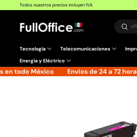
Factura
Ir al contenido
Buscar
Busca
Tecnología
Telecomunicaciones
Impr
Energía y Eléctrico
 en todo México
Envíos de 24 a 72 horas
Ir directamente a la información del producto