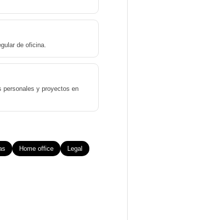
ular de oficina.
 personales y proyectos en
as
Home office
Legal