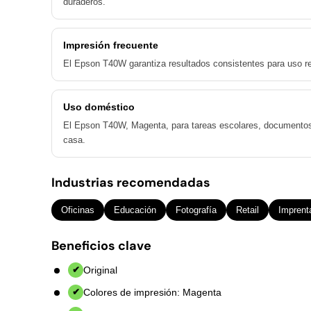
duraderos.
Impresión frecuente
El Epson T40W garantiza resultados consistentes para uso reg
Uso doméstico
El Epson T40W, Magenta, para tareas escolares, documentos
casa.
Industrias recomendadas
Oficinas
Educación
Fotografía
Retail
Imprent
Beneficios clave
Original
✔
Colores de impresión: Magenta
✔