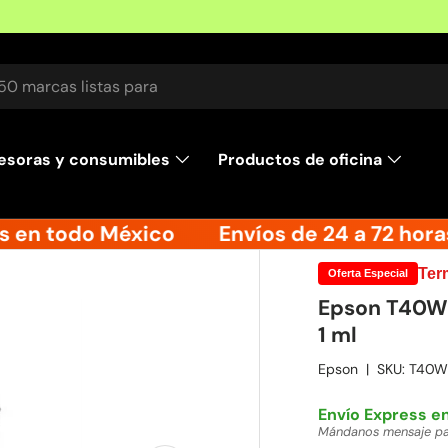
 100% mexicana
r
esoras y consumibles
Productos de oficina
 en todo México
Envíos de 24 a 72 horas
Ter
Oferta Especial
Epson T40W C
1 ml
Epson
|
SKU:
T40W
Envío de 24 a 72
Recíbelo entre mar 11 