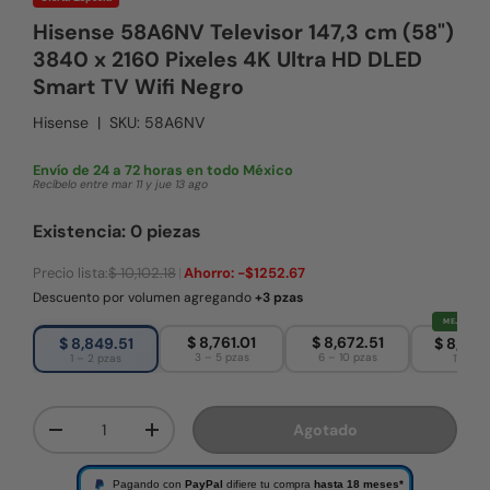
Hisense 58A6NV Televisor 147,3 cm (58")
3840 x 2160 Pixeles 4K Ultra HD DLED
Smart TV Wifi Negro
Hisense
|
SKU:
58A6NV
Envío de 24 a 72 horas en todo México
Recíbelo entre mar 11 y jue 13 ago
Existencia: 0 piezas
Precio lista:
$ 10,102.18
|
Ahorro:
-$1252.67
Descuento por volumen agregando
+3 pzas
MEJOR PRE
$ 8,761.01
$ 8,672.51
$ 8,849.51
$ 8,584
3 – 5 pzas
6 – 10 pzas
1 – 2 pzas
11+ pza
Cant.
Agotado
Disminuir cantidad
Aumentar la cantidad
Pagando con
PayPal
difiere tu compra
hasta 18 meses*