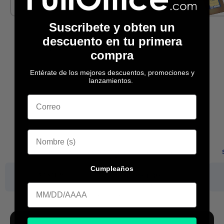
Ubiquiti
HP
Suscribete y obten un
descuento en tu primera
compra
Entérate de los mejores descuentos, promociones y
lanzamientos.
Grandstream Networks GWN7670 punto de acceso in...
Existencia:
297
Cumpleaños
Precio base
Desc. por volumen
$ 1,911.75
$ 1,854.39
1 pieza
+11 piezas
Cumpleaa
Aplica
Descuento por volumen +3