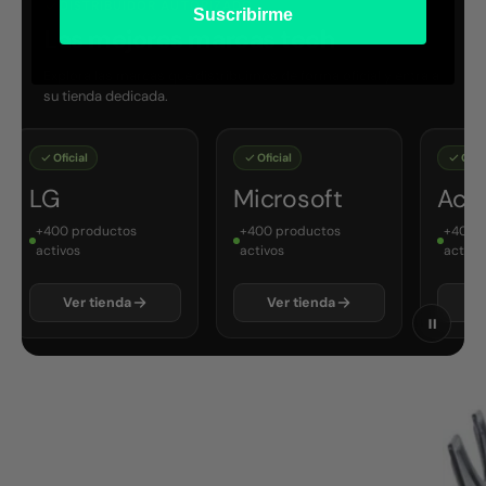
DISTRIBUIDOR AUTORIZADO
Suscribirme
Las mejores marcas tech
Explora las marcas que distribuimos de forma oficial y entra a
su tienda dedicada.
Oficial
Oficial
Oficial
LG
Microsoft
Acer
+400 productos
+400 productos
+400 pr
activos
activos
activos
Ver tienda
Ver tienda
Ver 