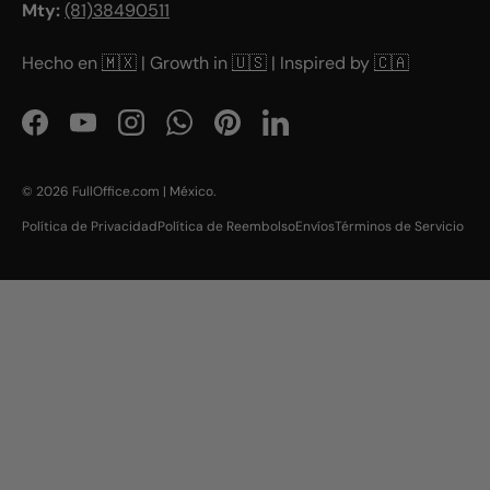
Mty:
(81)38490511
Hecho en
🇲🇽
| Growth in
🇺🇸
| Inspired by
🇨🇦
Facebook
YouTube
Instagram
WhatsApp
Pinterest
LinkedIn
© 2026
FullOffice.com | México
.
Política de Privacidad
Política de Reembolso
Envíos
Términos de Servicio