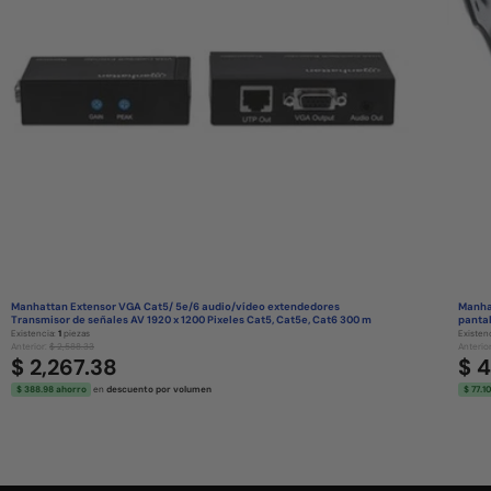
Manhattan Extensor VGA Cat5/ 5e/6 audio/vídeo extendedores
Manhat
Transmisor de señales AV 1920 x 1200 Pixeles Cat5, Cat5e, Cat6 300 m
pantal
Existencia:
1
piezas
Existen
Anterior:
$ 2,588.33
Anterio
$ 2,267.38
$ 
$ 388.98 ahorro
en
descuento por volumen
$ 77.1