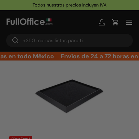
Todos nuestros precios incluyen IVA
Ir al contenido
Iniciar sesión
Carrito
Buscar
Buscar
ras en todo México
Envíos de 24 a 72 horas en
Ir directamente a la información del producto
Oferta Especi