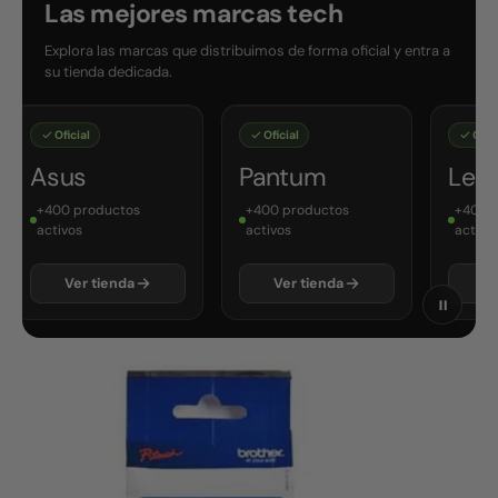
Las mejores marcas tech
Explora las marcas que distribuimos de forma oficial y entra a
su tienda dedicada.
Oficial
Oficial
Oficial
Asus
Pantum
Leno
+400 productos
+400 productos
+400 pr
activos
activos
activos
Ver tienda
Ver tienda
Ver