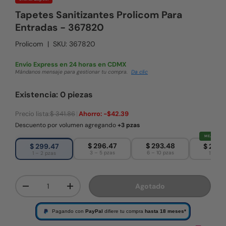
Tapetes Sanitizantes Prolicom Para
Entradas - 367820
Prolicom
|
SKU:
367820
Envío Express en 24 horas en CDMX
Mándanos mensaje para gestionar tu compra.
Da clic
Existencia: 0 piezas
Precio lista:
$ 341.86
|
Ahorro:
-$42.39
Descuento por volumen agregando
+3 pzas
MEJOR PRE
$ 296.47
$ 293.48
$ 299.47
$ 290.
3 – 5 pzas
6 – 10 pzas
1 – 2 pzas
11+ pza
Cant.
Agotado
Disminuir cantidad
Aumentar la cantidad
Pagando con
PayPal
difiere tu compra
hasta 18 meses*