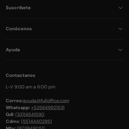
Suscribete
Conócenos
Ayuda
Contactanos
L-V 9:00 am a 6:00 pm
Correo:
ayuda@fulloffice.com
Whatsapp:
+525649921531
Gdl
:
(33)14541590
Cdmx
:
(55)44402951
Mty:
(81)38490511