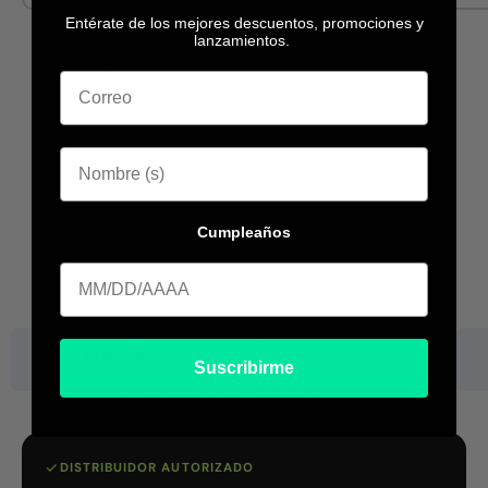
Entérate de los mejores descuentos, promociones y
lanzamientos.
Cumpleaños
Cumpleaa
Grandstream Networks GWN7670 punto de acceso in...
Existencia:
342
Precio base
Desc. por volumen
$ 1,917.29
$ 1,859.77
Suscribirme
1 pieza
+11 piezas
Aplica
Descuento por volumen +3
DISTRIBUIDOR AUTORIZADO