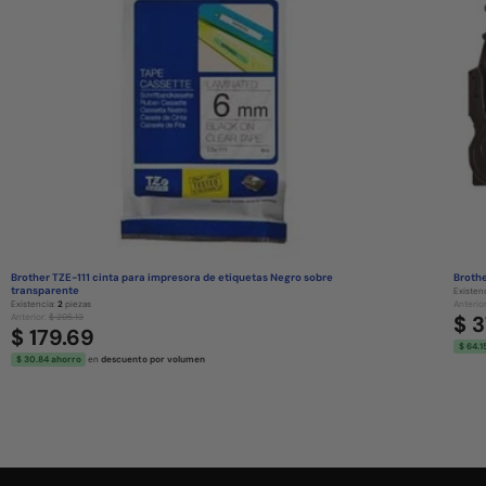
Brother TZE-111 cinta para impresora de etiquetas Negro sobre
Broth
transparente
Existen
Existencia:
2
piezas
Anterio
$ 
Anterior:
$ 205.13
$ 179.69
$ 64.1
$ 30.84 ahorro
en
descuento por volumen