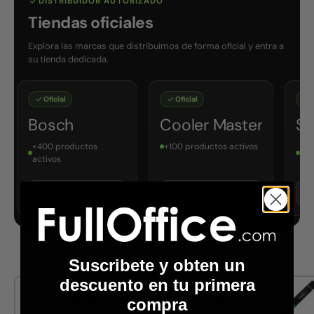
DISTRIBUIDOR AUTORIZADO
Tiendas oficiales
Explora las marcas que distribuimos de forma oficial y entra a
su tienda dedicada.
al
Oficial
Oficial
ch
Cooler Master
SAXXON
roductos
+100 productos activos
+300 productos
s
activos
r tienda
Ver tienda
Ver tienda
Suscribete y obten un
descuento en tu primera
Ubiquiti
HP
compra