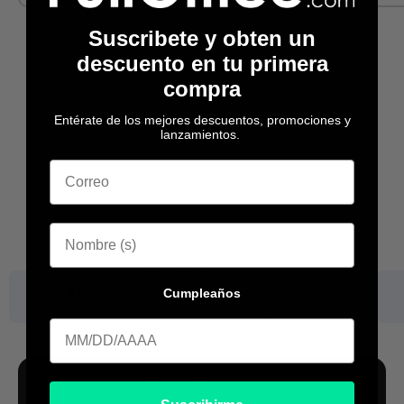
Suscribete y obten un
descuento en tu primera
compra
Entérate de los mejores descuentos, promociones y
lanzamientos.
Grandstream Networks GWN7670 punto de acceso in...
Existencia:
326
Precio base
Desc. por volumen
Cumpleaños
$ 1,917.29
$ 1,859.77
1 pieza
+11 piezas
Cumpleaa
Aplica
Descuento por volumen +3
DISTRIBUIDOR AUTORIZADO