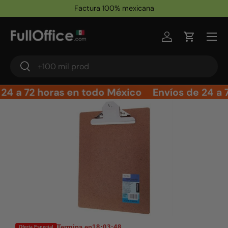
Factura 100% mexicana
Ir al contenido
Iniciar sesión
Carrito
Buscar
Buscar
24 a 72 horas en todo México
Envíos de 24 a 
Ir directamente a la información del producto
Termina en
18:03:48
Oferta Especial