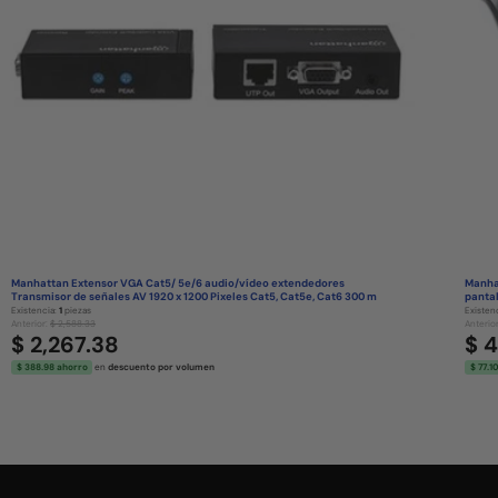
Manhattan Extensor VGA Cat5/ 5e/6 audio/vídeo extendedores
Manhat
Transmisor de señales AV 1920 x 1200 Pixeles Cat5, Cat5e, Cat6 300 m
pantal
Existencia:
1
piezas
Existen
Anterior:
$ 2,588.33
Anterio
$ 2,267.38
$ 
$ 388.98 ahorro
en
descuento por volumen
$ 77.1