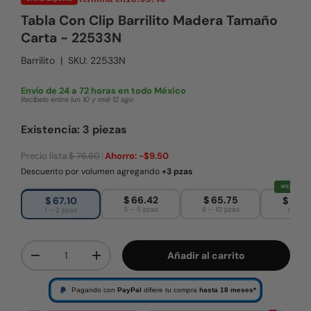
Tabla Con Clip Barrilito Madera Tamaño
Carta - 22533N
Barrilito
|
SKU:
22533N
Envío de 24 a 72 horas en todo México
Recíbelo entre lun 10 y mié 12 ago
Existencia: 3 piezas
Precio lista:
$ 76.60
|
Ahorro:
-$9.50
Descuento por volumen agregando
+3 pzas
MEJOR PRE
$ 66.42
$ 65.75
$ 67.10
$ 65.
3 – 5 pzas
6 – 10 pzas
1 – 2 pzas
11+ pza
Cant.
Añadir al carrito
Disminuir cantidad
Aumentar la cantidad
Pagando con
PayPal
difiere tu compra
hasta 18 meses*