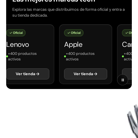
Explora las marcas que distribuimos de forma oficial y entra a
su tienda dedicada.
Oficial
Oficial
Oficial
Lenovo
Apple
Cano
+400 productos
+400 productos
+400 pro
activos
activos
activos
Ver tienda
Ver tienda
Ver t