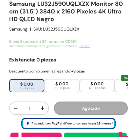
Samsung LU32J590UQLXZX Monitor 80
cm (31.5") 3840 x 2160 Pixeles 4K Ultra
HD QLED Negro
Samsung
|
SKU:
LU32J590UQLXZX
Envío de 24 a 72 horas en todo México
Recíbelo entre mar 11 y jue 13 ago
Da clic
Existencia: 0 piezas
Descuento por volumen agregando
+3 pzas
MEJOR PRE
$ 0.00
$ 0.00
$ 0.00
$ 0.0
3 – 5 pzas
6 – 10 pzas
1 – 2 pzas
11+ pza
Cant.
Agotado
Disminuir cantidad
Aumentar la cantidad
Pagando con
PayPal
difiere tu compra
hasta 18 meses*