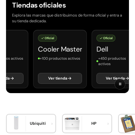
Tiendas oficiales
Explora las marcas que distribuimos de forma oficial y entra a
su tienda dedicada.
Oficial
Oficial
Cooler Master
Dell
vos
+100 productos activos
+450 productos
activos
Ver tienda
Ver tienda
Ubiquiti
HP