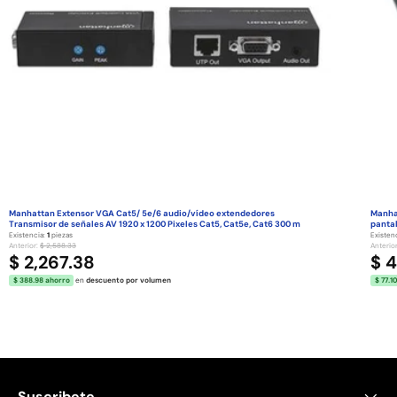
Manhattan Extensor VGA Cat5/ 5e/6 audio/vídeo extendedores
Manhat
Transmisor de señales AV 1920 x 1200 Pixeles Cat5, Cat5e, Cat6 300 m
pantal
Existencia:
1
piezas
Existen
Anterior:
$ 2,588.33
Anterio
$ 2,267.38
$ 
$ 388.98 ahorro
en
descuento por volumen
$ 77.1
Suscribete