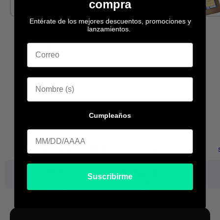
Ubiquiti
HP
compra
Entérate de los mejores descuentos, promociones y
lanzamientos.
Cumpleaños
Cumpleaa
Grandstream Networks GWN7670 punto de acceso in...
Existencia:
297
Precio base
Desc. por volumen
$ 1,911.75
$ 1,854.39
Suscribirme
1 pieza
+11 piezas
Aplica
Descuento por volumen +3