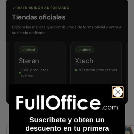
DISTRIBUIDOR AUTORIZADO
Tiendas oficiales
Explora las marcas que distribuimos de forma oficial y entra a
su tienda dedicada.
Oficial
Oficial
Oficial
Steren
Xtech
Estrella
+350 productos
+100 productos activos
+150 product
activos
Ver tienda
Ver tienda
Ver tien
Suscribete y obten un
descuento en tu primera