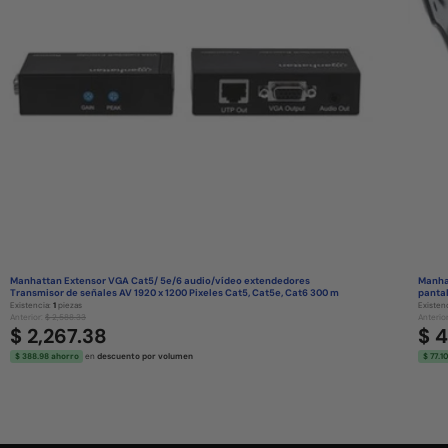
Manhattan Extensor VGA Cat5/ 5e/6 audio/vídeo extendedores
Manhat
Transmisor de señales AV 1920 x 1200 Pixeles Cat5, Cat5e, Cat6 300 m
pantal
Existencia:
1
piezas
Existen
Anterior:
$ 2,588.33
Anterio
$ 2,267.38
$ 
$ 388.98 ahorro
en
descuento por volumen
$ 77.1