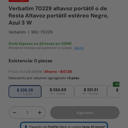
Verbatim 70229 altavoz portátil o de
fiesta Altavoz portátil estéreo Negro,
Azul 3 W
Verbatim
|
SKU:
70229
Envío Express en 24 horas en CDMX
Mándanos mensaje para gestionar tu compra.
Da clic
Existencia: 0 piezas
Precio lista:
$ 386.16
|
Ahorro:
-$47.88
Descuento por volumen agregando
+3 pzas
MEJOR PRE
$ 334.89
$ 331.51
$ 338.28
$ 328.
3 – 5 pzas
6 – 10 pzas
1 – 2 pzas
11+ pza
Cant.
Agotado
Disminuir cantidad
Aumentar la cantidad
Pagando con
PayPal
difiere tu compra
hasta 18 meses*