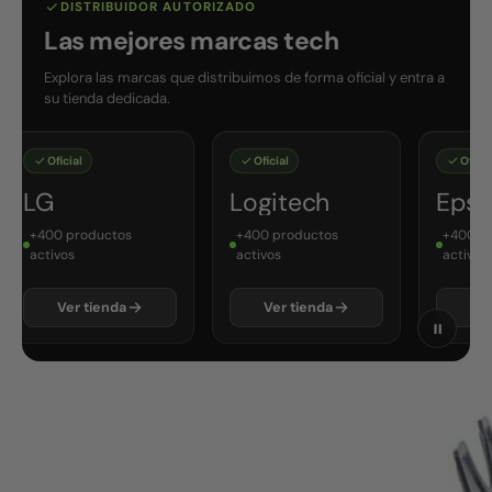
DISTRIBUIDOR AUTORIZADO
Las mejores marcas tech
Explora las marcas que distribuimos de forma oficial y entra a
su tienda dedicada.
Oficial
Oficial
Oficial
LG
Logitech
Epso
+400 productos
+400 productos
+400 pr
activos
activos
activos
Ver tienda
Ver tienda
Ver 