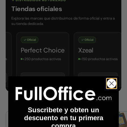
DISTRIBUIDOR AUTORIZADO
Tiendas oficiales
Explora las marcas que distribuimos de forma oficial y entra a
su tienda dedicada.
Oficial
Oficial
Oficia
Perfect Choice
Xzeal
Lexm
+250 productos activos
+150 productos activos
+300 p
activos
Ver tienda
Ver tienda
Ver
Suscribete y obten un
descuento en tu primera
Ubiquiti
HP
compra