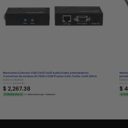
Manhattan Extensor VGA Cat5/ 5e/6 audio/vídeo extendedores
Manhat
Transmisor de señales AV 1920 x 1200 Pixeles Cat5, Cat5e, Cat6 300 m
pantal
Existencia:
1
piezas
Existen
Anterior:
$ 2,588.33
Anterio
$ 2,267.38
$ 
$ 388.98 ahorro
en
descuento por volumen
$ 77.1