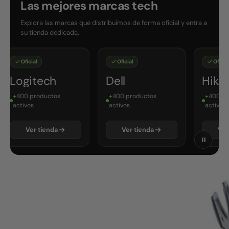
Las mejores marcas tech
Explora las marcas que distribuimos de forma oficial y entra a
su tienda dedicada.
Oficial
Oficial
Oficial
Logitech
Dell
Hikvi
+400 productos
+400 productos
+400 pro
activos
activos
activos
Ver tienda
Ver tienda
Ver t