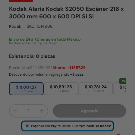
Kodak Alaris Kodak S2050 Escáner 216 x
3000 mm 600 x 600 DPI Si Si
Kodak
|
SKU:
1014968
Envío de 24 a 72 horas en todo México
Recíbelo entre mar 11 y jue 13 ago
Existencia: 0 piezas
Precio lista:
$ 12,558.52
|
Ahorro:
-$1557.25
Descuento por volumen agregando
+3 pzas
MEJOR PRE
$ 10,891.25
$ 10,781.24
$ 11,001.27
$ 10,67
3 – 5 pzas
6 – 10 pzas
1 – 2 pzas
11+ pza
Cant.
Agotado
Disminuir cantidad
Aumentar la cantidad
Pagando con
PayPal
difiere tu compra
hasta 18 meses*