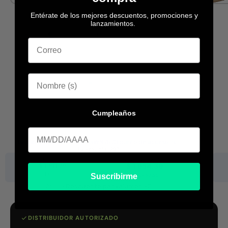
Entérate de los mejores descuentos, promociones y
lanzamientos.
Cumpleaños
Cumpleaa
Grandstream Networks GWN7670 punto de acceso in...
Existencia:
297
Precio base
Desc. por volumen
$ 1,911.75
$ 1,854.39
1 pieza
+11 piezas
Suscribirme
Aplica
Descuento por volumen +3
DISTRIBUIDOR AUTORIZADO