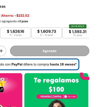
ezas
|
Ahorro:
-$232.52
en agregando
+3 pzas
MEJOR PRECIO
$ 1,626.16
$ 1,609.73
$ 1,593.31
3 – 5 pzas
6 – 10 pzas
11+ pzas
Agotado
dad
Aumentar la cantidad
do con
PayPal
difiere tu compra
hasta 18 meses*