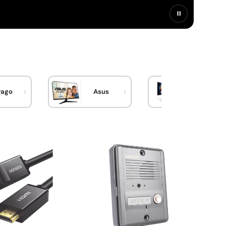
rago
Asus
AOC