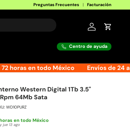
Preguntas Frecuentes
Facturación
Iniciar sesión
Carrito
Centro de ayuda
72 horas en todo México
Envíos de 24 a 
nterno Western Digital 1Tb 3.5"
0Rpm 64Mb Sata
KU:
WD10PURZ
 horas en todo México
y jue 13 ago