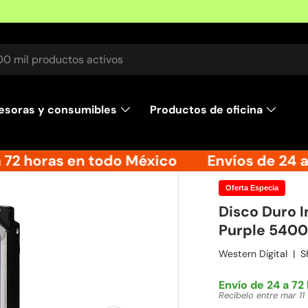
r
esoras y consumibles
Productos de oficina
72 horas en todo México
Envíos de 24 a 
Oferta Especia
Disco Duro I
Purple 540
Western Digital
|
S
Envío de 24 a 72
Recíbelo entre mar 11 