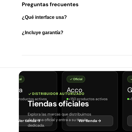
Preguntas frecuentes
¿Qué interface usa?
¿Incluye garantía?
Oficial
Oficial
Jabra
Acco
G
DISTRIBUIDOR AUTORIZADO
+150 productos activos
+150 productos activos
+
Tiendas oficiales
Explora las marcas que distribuimos
de forma oficial y entra a su tienda
Ver tienda
Ver tienda
dedicada.