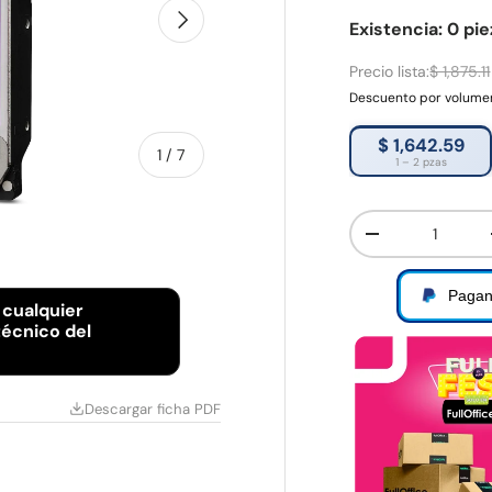
Siguiente
Existencia: 0 pi
Precio lista:
$ 1,875.11
Descuento por volum
$ 1,642.59
de
1
/
7
1 – 2 pzas
Cant.
Disminuir canti
Pagan
 cualquier
écnico del
Descargar ficha PDF