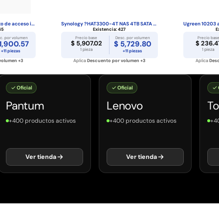
Ubiquiti UAP-AC-LR punto de acceso inalámbrico ...
Synology ?HAT3300-4T NAS 4TB SATA 3.5 HDD disco...
45
Existencia:
427
E
c. por volumen
Precio base
Desc. por volumen
Precio bas
1,900.57
$ 5,907.02
$ 5,729.80
$ 236.4
1 pieza
1 pieza
+11 piezas
+11 piezas
volumen +3
Aplica
Descuento por volumen +3
Aplica
Desc
Oficial
Oficial
Ofici
Pantum
Lenovo
Tosh
400 productos activos
+400 productos activos
+400 p
Ver tienda
Ver tienda
V