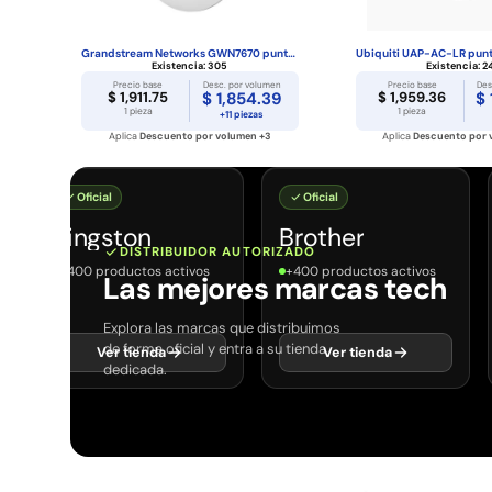
Grandstream Networks GWN7670 punto de acceso in...
Existencia:
305
Existencia:
2
Precio base
Desc. por volumen
Precio base
Des
$ 1,911.75
$ 1,854.39
$ 1,959.36
$ 
1 pieza
1 pieza
+11 piezas
Aplica
Descuento por volumen +3
Aplica
Descuento por 
Oficial
Oficial
Kingston
Brother
DISTRIBUIDOR AUTORIZADO
+400 productos activos
+400 productos activos
+
Las mejores marcas tech
Explora las marcas que distribuimos
de forma oficial y entra a su tienda
Ver tienda
Ver tienda
dedicada.