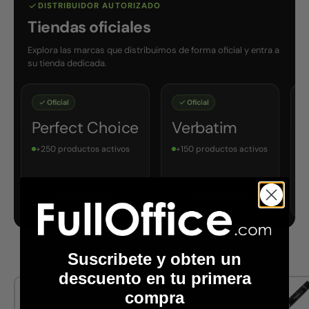
DISTRIBUIDOR AUTORIZADO
Tiendas oficiales
Explora las marcas que distribuimos de forma oficial y entra a
su tienda dedicada.
Oficial
Oficial
Oficial
rfect Choice
Verbatim
Acco
50 productos activos
+150 productos activos
+150 product
Ver tienda
Ver tienda
Ver tie
Suscribete y obten un
descuento en tu primera
compra
Ubiquiti
HP