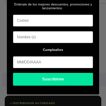
Entérate de los mejores descuentos, promociones y
lanzamientos.
Cumpleaños
Cumpleaa
Grandstream Networks GWN7670 punto de acceso in...
Existencia:
328
Precio base
Desc. por volumen
$ 1,917.29
$ 1,859.77
Suscribirme
1 pieza
+11 piezas
Aplica
Descuento por volumen +3
DISTRIBUIDOR AUTORIZADO