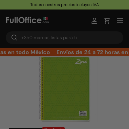
Todos nuestros precios incluyen IVA
Ir al contenido
Iniciar sesión
Carrito
Buscar
Buscar
ras en todo México
Envíos de 24 a 72 horas en
Ir directamente a la información del producto