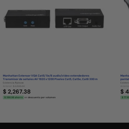
Manhattan Extensor VGA Cat5/ 5e/6 audio/vídeo extendedores
Manhat
Transmisor de señales AV 1920 x 1200 Pixeles Cat5, Cat5e, Cat6 300 m
pantal
Existencia:
1
piezas
Existen
Anterior:
$ 2,588.33
Anterio
$ 2,267.38
$ 
$ 388.98 ahorro
en
descuento por volumen
$ 77.1