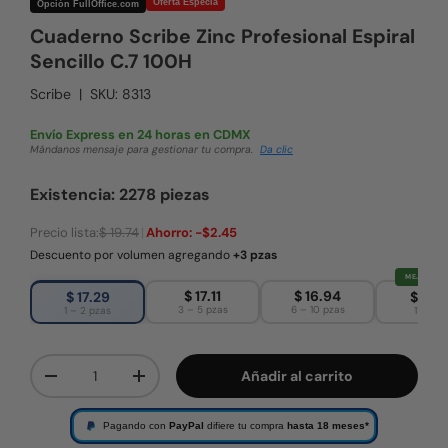
Oferta Especia
Opción FullOffice.com
Cuaderno Scribe Zinc Profesional Espiral
Sencillo C.7 100H
Scribe
|
SKU:
8313
Envío Express en 24 horas en CDMX
Mándanos mensaje para gestionar tu compra.
Da clic
Existencia: 2278 piezas
Precio lista:
$ 19.74
|
Ahorro:
-$2.45
Descuento por volumen agregando
+3 pzas
MEJOR PRE
$ 17.11
$ 16.94
$ 17.29
$ 16.
3 – 5 pzas
6 – 10 pzas
1 – 2 pzas
11+ pza
Cant.
Añadir al carrito
Disminuir cantidad
Aumentar la cantidad
Pagando con
PayPal
difiere tu compra
hasta 18 meses*