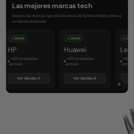
Las mejores marcas tech
Explora las marcas que distribuimos de forma oficial y entra a
su tienda dedicada.
Oficial
Oficial
Oficial
HP
Huawei
Leno
+400 productos
+400 productos
+400 pr
activos
activos
activos
Ver tienda
Ver tienda
Ver 