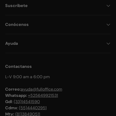
Suscribete
Conócenos
Ayuda
Contactanos
L-V 9:00 am a 6:00 pm
Correo:
ayuda@fulloffice.com
Whatsapp:
+525649921531
Gdl
:
(33)14541590
Cdmx
:
(55)44402951
Mty:
(81)38490511