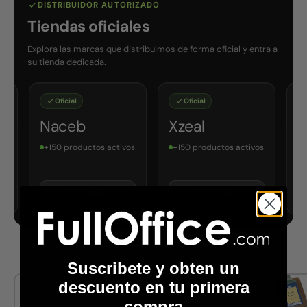
DISTRIBUIDOR AUTORIZADO
Tiendas oficiales
Explora las marcas que distribuimos de forma oficial y entra a
su tienda dedicada.
Oficial
Oficial
Oficial
Naceb
Xzeal
Ubiquiti
+150 productos activos
+150 productos activos
+150 product
Ver tienda
Ver tienda
Ver tien
Suscribete y obten un
descuento en tu primera
Ubiquiti
HP
compra