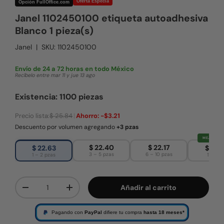
Oferta Especia
Opción FullOffice.com
Janel 1102450100 etiqueta autoadhesiva
Blanco 1 pieza(s)
Janel
|
SKU:
1102450100
Envío de 24 a 72 horas en todo México
Recíbelo entre mar 11 y jue 13 ago
Existencia: 1100 piezas
Precio lista:
$ 25.84
|
Ahorro:
-$3.21
Descuento por volumen agregando
+3 pzas
MEJOR PRE
$ 22.40
$ 22.17
$ 22.63
$ 21.
3 – 5 pzas
6 – 10 pzas
1 – 2 pzas
11+ pza
Cant.
Añadir al carrito
Disminuir cantidad
Aumentar la cantidad
Pagando con
PayPal
difiere tu compra
hasta 18 meses*