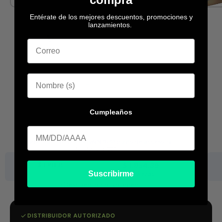
Entérate de los mejores descuentos, promociones y
lanzamientos.
Cumpleaños
Cumpleaa
Grandstream Networks GWN7670 punto de acceso in...
Existencia:
297
Precio base
Desc. por volumen
$ 1,911.75
$ 1,854.39
1 pieza
Suscribirme
+11 piezas
Aplica
Descuento por volumen +3
DISTRIBUIDOR AUTORIZADO