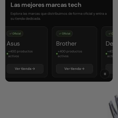
Las mejores marcas tech
Explora las marcas que distribuimos de forma oficial y entra a
su tienda dedicada.
Oficial
Oficial
Oficial
Asus
Brother
Dell
+400 productos
+400 productos
+400 pr
activos
activos
activos
Ver tienda
Ver tienda
Ver 