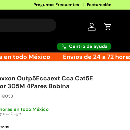
Factura 100% mexicana
Preguntas Frecuentes
Facturación
Iniciar sesión
Carrito
Centro de ayuda
 en todo México
Envíos de 24 a 72 horas
axxon Outp5Eccaext Cca Cat5E
ior 305M 4Pares Bobina
119038
 horas en todo México
 y mar 11 ago
iezas