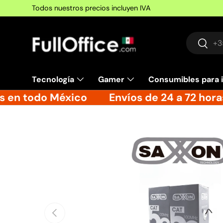
Todos nuestros precios incluyen IVA
Ir al contenido
Buscar
Busca
Tecnología
Gamer
Consumibles para 
s en todo México
Envíos de 24 a 72 hora
Ir directamente a la información del producto
Anterior