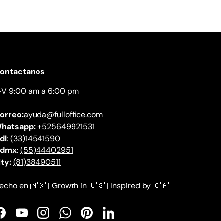
ontactanos
-V 9:00 am a 6:00 pm
orreo:
ayuda@fulloffice.com
hatsapp:
+525649921531
dl
:
(33)14541590
dmx
:
(55)44402951
ty:
(81)38490511
echo en
🇲🇽
| Growth in
🇺🇸
| Inspired by
🇨🇦
Facebook
YouTube
Instagram
WhatsApp
Pinterest
LinkedIn