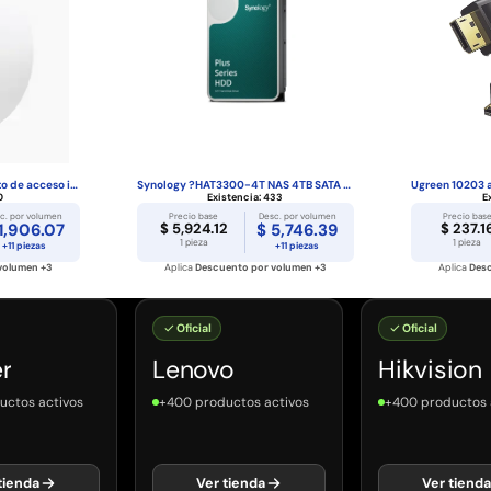
Ubiquiti UAP-AC-LR punto de acceso inalámbrico ...
Synology ?HAT3300-4T NAS 4TB SATA 3.5 HDD disco...
0
Existencia:
433
E
c. por volumen
Precio base
Desc. por volumen
Precio bas
1,906.07
$ 5,924.12
$ 5,746.39
$ 237.1
1 pieza
1 pieza
+11 piezas
+11 piezas
volumen +3
Aplica
Descuento por volumen +3
Aplica
Desc
Oficial
Oficial
Lenovo
Hikvision
 activos
+400 productos activos
+400 productos activ
da
Ver tienda
Ver tienda