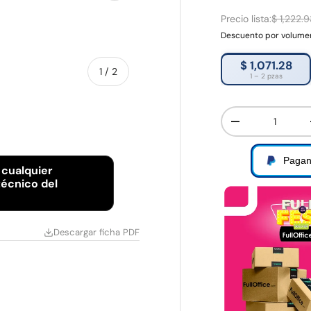
Precio lista:
$ 1,222.
Descuento por volum
$ 1,071.28
de
1
/
2
1 – 2 pzas
Cant.
Disminuir canti
Pagan
 cualquier
écnico del
Descargar ficha PDF