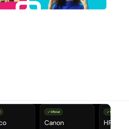
l
Oficial
Oficial
co
Canon
HP