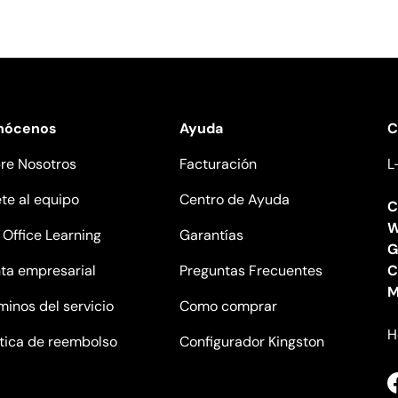
nócenos
Ayuda
C
re Nosotros
Facturación
L
te al equipo
Centro de Ayuda
C
W
l Office Learning
Garantías
G
ta empresarial
Preguntas Frecuentes
C
M
minos del servicio
Como comprar
H
ítica de reembolso
Configurador Kingston