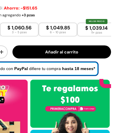
93
|
Ahorro:
-$151.65
en agregando
+3 pzas
MEJOR PRECIO
$ 1,060.56
$ 1,049.85
$ 1,039.14
3 – 5 pzas
6 – 10 pzas
11+ pzas
Añadir al carrito
dad
Aumentar la cantidad
do con
PayPal
difiere tu compra
hasta 18 meses*