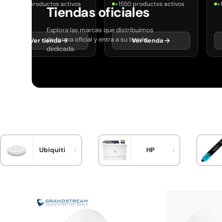
+500 productos activos
+1550 productos activos
+
Tiendas oficiales
Explora las marcas que distribuimos
de forma oficial y entra a su tienda
Ver tienda
Ver tienda
dedicada.
Ubiquiti
HP