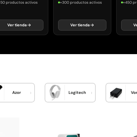
150 productos activos
+300 productos activos
+450 pr
Ver tienda
Ver tienda
V
Azor
Logitech
Vo