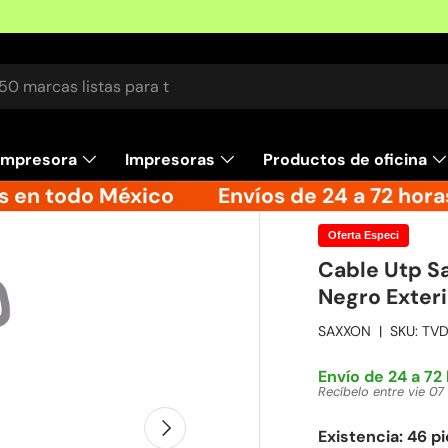
r
impresora
Impresoras
Productos de oficina
s en todo México
Envíos de 24 a 72 horas
Oferta Especi
Cable Utp S
Negro Exter
SAXXON
|
SKU:
TVD
Envío de 24 a 72
Recíbelo entre vie 07
Siguiente
Existencia: 46 p