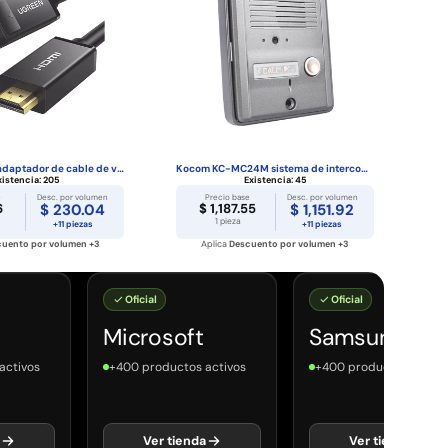
Ugreen 10203 adaptador de cable de vídeo 3 m Di...
Kocom KC-MC24M sistema de intercomunicación de ...
xistencia:
205
Existencia:
45
e
Desc. por volumen
Precio base
Desc. por volumen
6
$ 230.04
$ 1,187.55
$ 1,151.92
1 pieza
+11 piezas
+11 piezas
uento por volumen +3
Aplica
Descuento por volumen +3
Oficial
Oficial
Microsoft
Samsung
os
+400 productos activos
+400 productos activos
Ver tienda
Ver tienda