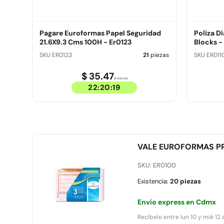
Pagare Euroformas Papel Seguridad
Poliza D
21.6X9.3 Cms 100H - Er0123
Blocks -
SKU ER0123
21
piezas
SKU ER011
$ 35.47
$ 40.49
22:20:18
VALE EUROFORMAS PR
SKU: ER0100
Existencia:
20 piezas
Envío express en Cdmx
Recíbelo entre lun 10 y mié 12