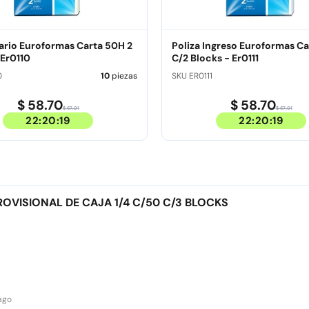
iario Euroformas Carta 50H 2
Poliza Ingreso Euroformas Carta 50H
 Er0110
C/2 Blocks - Er0111
0
10
piezas
SKU ER0111
$ 58.70
$ 58.70
$ 67.01
$ 67.01
22:20:18
22:20:18
OVISIONAL DE CAJA 1/4 C/50 C/3 BLOCKS
 ago