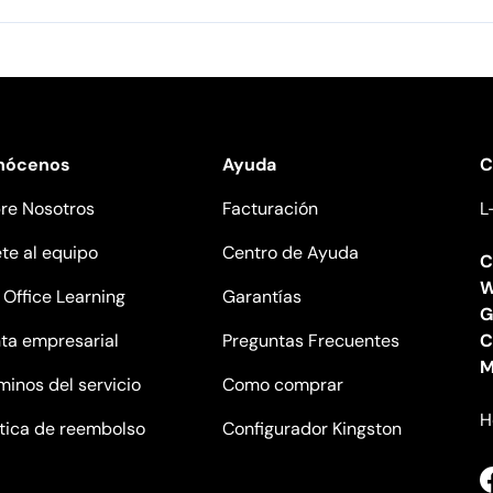
nócenos
Ayuda
C
re Nosotros
Facturación
L
te al equipo
Centro de Ayuda
C
W
l Office Learning
Garantías
G
ta empresarial
Preguntas Frecuentes
C
M
minos del servicio
Como comprar
H
ítica de reembolso
Configurador Kingston