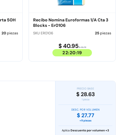
Recibo Nomina Euroformas 1/A Cta 3
Blocks - Er0106
20
piezas
SKU ER0106
25
piezas
$ 40.95
$ 46.75
22:20:18
PRECIO BASE
$ 28.63
1 pieza
DESC. POR VOLUMEN
$ 27.77
+11 piezas
Aplica
Descuento por volumen +3