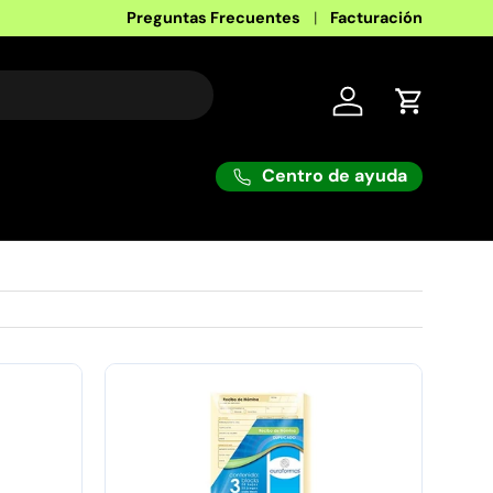
Factura 100% mexicana
Preguntas Frecuentes
Facturación
Iniciar sesión
Carrito
Centro de ayuda