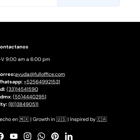
ontactanos
-V 9:00 am a 6:00 pm
orreo:
ayuda@fulloffice.com
hatsapp:
+525649921531
dl
:
(33)14541590
dmx
:
(55)44402951
ty:
(81)38490511
echo en
🇲🇽
| Growth in
🇺🇸
| Inspired by
🇨🇦
Facebook
YouTube
Instagram
WhatsApp
Pinterest
LinkedIn