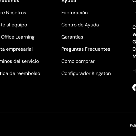
nócenos
Ayuda
C
re Nosotros
Facturación
L
te al equipo
Centro de Ayuda
C
W
l Office Learning
Garantías
G
ta empresarial
Preguntas Frecuentes
C
M
minos del servicio
Como comprar
H
ítica de reembolso
Configurador Kingston
Pol