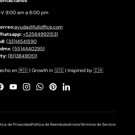
ontactanos
-V 9:00 am a 6:00 pm
orreo:
ayuda@fulloffice.com
hatsapp:
+525649921531
dl
:
(33)14541590
dmx
:
(55)44402951
ty:
(81)38490511
echo en
🇲🇽
| Growth in
🇺🇸
| Inspired by
🇨🇦
Facebook
YouTube
Instagram
WhatsApp
Pinterest
LinkedIn
ítica de Privacidad
Política de Reembolso
Envíos
Términos de Servicio