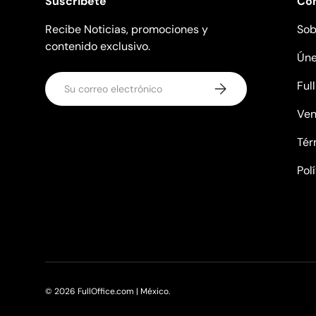
Suscribete
Co
Recibe Noticias, promociones y
Sob
contenido exclusivo.
Úne
Correo electrónico
Ful
Suscribirse
Ven
Tér
Pol
© 2026
FullOffice.com | México
.