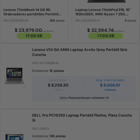
Lenovo ThinkBook 14 G8 IRL
Laptop Lenovo ThinkPad E16, 16"
Ordenadores portátiles Portátil
1920x1200, AMD Ryzen 7 250,
Gris 35,6 cm
32GB, 1TB SSD, Windows 11 Pro,
SKU 21SG008FLM
601
piezas
SKU 21SU000ELM
5
piezas
Español
$ 23,979.00
$ 32,594.74
$ 27,373.29
$ 37,208.61
17:05:58
17:05:58
Lenovo V14 G4 AMN Laptop Arctic Grey Portátil Gris
Concha
SKU: 82YT00Q9LM
Existencia:
16 piezas
PRECIO BASE
DESC. POR VOLUMEN
$ 8,256.30
$ 8,008.61
1 pieza
+11 piezas
Aplica
Descuento por volumen +3
DELL Pro PC16250 Laptop Portátil Platino, Plata Concha
Si
SKU: DVRC5
Existencia:
136 piezas