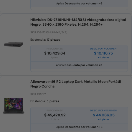
Aplica
Descuento por volumen +3
Hikvision IDS-7316HUHI-M4/S(S) videograbadora digital
Negro, 3840 x 2160 Pixeles, H.264, H.264+
SKU: IDS-7316HUHI-M4/S(S)
Existencia:
17 piezas
PRECIO BASE
DESC. POR VOLUMEN
$ 10,429.64
$ 10,116.75
1 pieza
+11 piezas
Aplica
Descuento por volumen +3
Alienware m16 R2 Laptop Dark Metallic Moon Portátil
Negro Concha
SKU: G07YY
Existencia:
5 piezas
PRECIO BASE
DESC. POR VOLUMEN
$ 45,428.92
$ 44,066.05
1 pieza
+11 piezas
Aplica
Descuento por volumen +3