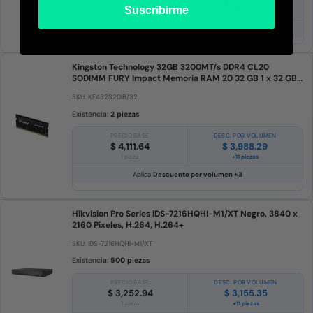
$ 11,617.34
$ 11,268.81
Suscribirme
1 pieza
+11 piezas
Aplica
Descuento por volumen +3
Kingston Technology 32GB 3200MT/s DDR4 CL20
SODIMM FURY Impact Memoria RAM 20 32 GB 1 x 32 GB
DDR4
SKU: KF432S20IB/32
Existencia:
2 piezas
PRECIO BASE
DESC. POR VOLUMEN
$ 4,111.64
$ 3,988.29
1 pieza
+11 piezas
Aplica
Descuento por volumen +3
Hikvision Pro Series iDS-7216HQHI-M1/XT Negro, 3840 x
2160 Pixeles, H.264, H.264+
SKU: IDS-7216HQHI-M1/XT
Existencia:
500 piezas
PRECIO BASE
DESC. POR VOLUMEN
$ 3,252.94
$ 3,155.35
1 pieza
+11 piezas