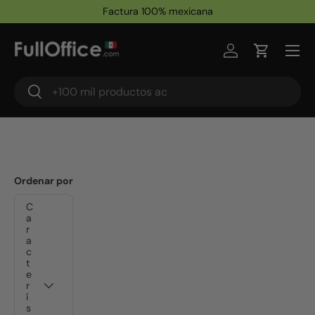
Factura 100% mexicana
Ir al contenido
Iniciar sesión
Carrito
Buscar
Buscar
Ordenar por
C
a
r
a
c
t
e
r
í
s