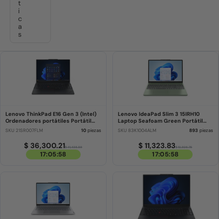
t
i
c
a
s
Lenovo ThinkPad E16 Gen 3 (Intel)
Lenovo IdeaPad Slim 3 15IRH10
Ordenadores portátiles Portátil
Laptop Seafoam Green Portátil
Negro 40,6 cm
Verde Concha
SKU 21SR007FLM
10
piezas
SKU 83K1004ALM
893
piezas
$ 36,300.21
$ 11,323.83
$ 41,438.59
$ 12,926.75
17:05:58
17:05:58