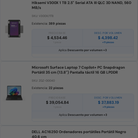
Hiksemi V300X 1 TB 2.5" Serial ATA III QLC 3D NAND, 560
MB/s
SKU: V300X/1TB
Existencia:
389 piezas
PRECIO BASE
DESC. POR VOLUMEN
$ 4,534.46
$ 4,398.42
1 pieza
+11 piezas
Aplica
Descuento por volumen +3
Microsoft Surface Laptop 7 Copilot+ PC Snapdragon
Portátil 35 cm (13.8") Pantalla táctil 16 GB LPDDR
SKU: ZGZ-00040
Existencia:
22 piezas
PRECIO BASE
DESC. POR VOLUMEN
$ 39,054.84
$ 37,883.19
1 pieza
+11 piezas
Aplica
Descuento por volumen +3
DELL AC16250 Ordenadores portátiles Portátil Negro
40,6 cm