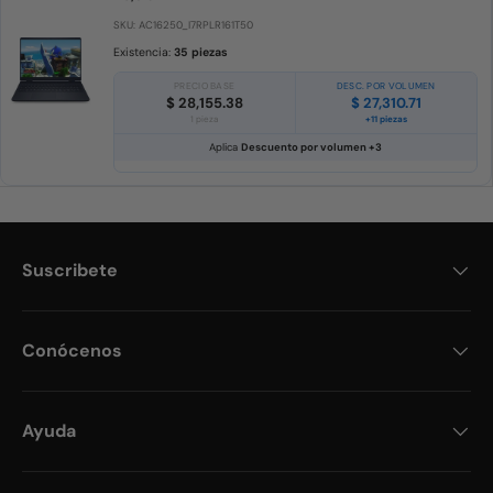
SKU: AC16250_I7RPLR161T50
Existencia:
35 piezas
PRECIO BASE
DESC. POR VOLUMEN
$ 28,155.38
$ 27,310.71
1 pieza
+11 piezas
Aplica
Descuento por volumen +3
Suscribete
Conócenos
Ayuda