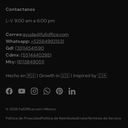
Contactanos
L-V 9:00 am a 6:00 pm
Correo:
ayuda@fulloffice.com
Whatsapp:
+525649921531
Gdl
:
(33)14541590
Cdmx
:
(55)44402951
Mty:
(81)38490511
Hecho en
🇲🇽
| Growth in
🇺🇸
| Inspired by
🇨🇦
Facebook
YouTube
Instagram
WhatsApp
Pinterest
LinkedIn
© 2026
FullOffice.com | México
.
Política de Privacidad
Política de Reembolso
Envíos
Términos de Servicio