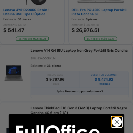
Lenovo 4Y51D20850 Ratón 1
DELL Pro PC14250 Laptop Portátil
Oficina USB Tipo C Óptico
Plata Concha Si
Existencia:
50 piezas
Existencia:
6 piezas
Anterior:
$ 618.12
Anterior:
$ 30,795.10
$ 541.47
$ 26,976.51
EL PRECIO MÁS BAJO
EL PRECIO MÁS BAJO
Lenovo V14 G4 IRU Laptop Iron Grey Portátil Gris Concha
SKU: 83A000RXLM
Existencia:
36 piezas
PRECIO BASE
DESC. POR VOLUMEN
$ 9,767.96
$ 9,474.92
1 pieza
+11 piezas
Aplica
Descuento por volumen +3
Lenovo ThinkPad E16 Gen 3 (AMD) Laptop Portátil Negro
Concha 40,6 cm (16")
SKU: 21SU0014LM
Existencia:
4 piezas