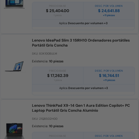
PRECIO BASE
DESC. POR VOLUMEN
$ 25,404.00
$ 24,641.88
1 pieza
+11 piezas
Aplica
Descuento por volumen +3
Lenovo IdeaPad Slim 3 15IRH10 Ordenadores portátiles
Portátil Gris Concha
SKU: 83K100BULM
Existencia:
10 piezas
PRECIO BASE
DESC. POR VOLUMEN
$ 17,262.39
$ 16,744.51
1 pieza
+11 piezas
Aplica
Descuento por volumen +3
Lenovo ThinkPad X9-14 Gen 1 Aura Edition Copilot+ PC
Laptop Portátil Gris Concha Aluminio
SKU: 21QBS02H00
Existencia:
10 piezas
PRECIO BASE
DESC. POR VOLUMEN