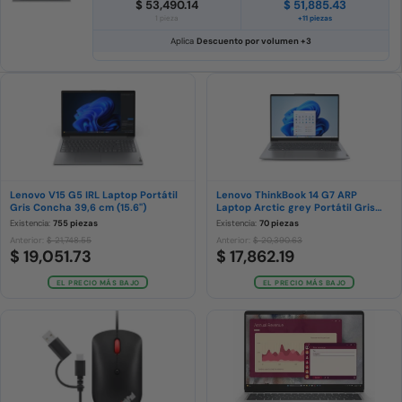
$ 53,490.14
$ 51,885.43
1 pieza
+11 piezas
Aplica
Descuento por volumen +3
Lenovo V15 G5 IRL Laptop Portátil
Lenovo ThinkBook 14 G7 ARP
Gris Concha 39,6 cm (15.6")
Laptop Arctic grey Portátil Gris
Concha
Existencia:
755 piezas
Existencia:
70 piezas
Anterior:
$ 21,748.55
Anterior:
$ 20,390.63
$ 19,051.73
$ 17,862.19
EL PRECIO MÁS BAJO
EL PRECIO MÁS BAJO